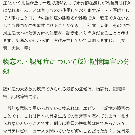
症”という用語が放つ一塊で漠然として未分節な感じが私自身は好き
になれません。とは言うものの使用しておりますが・・・医師とし
て大事なことは、その認知症の診断名が診断でき（確定できないと
しても幾つかの可能性に絞ることができ）、幻覚、妄想、その他の
周辺症状への治療方針の決定が、診断名より導きだせることと考え
ます。診断名がわからず、右往左往していては困りますね。（文
責、大原一幸）
物忘れ・認知症について(2) :記憶障害の分
類
認知症の大多数の疾患でみられる最初の症候は、物忘れ、記憶障
害、記銘障害です。
一般的な意味で用いられている物忘れは、エピソード記憶の障害の
ことです。これは日々の日常生活での出来事を忘れてしまう、覚え
られないということです。例えば昨日の晩御飯は何であったか？、
今日テレビのニュースを聞いていたが何のことだったか？、先日娘