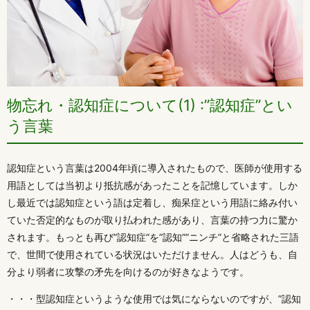
物忘れ・認知症について(1) :”認知症”とい
う言葉
認知症という言葉は2004年頃に導入されたもので、医師が使用する
用語としては当初より抵抗感があったことを記憶しています。しか
し最近では認知症という語は定着し、痴呆症という用語に絡み付い
ていた否定的なものが取り払われた感があり、言葉の持つ力に驚か
されます。もっとも再び”認知症”を”認知””ニンチ”と省略された三語
で、世間で使用されている状況はいただけません。人はどうも、自
分より弱者に攻撃の矛先を向けるのが好きなようです。
・・・型認知症というような使用では気にならないのですが、”認知