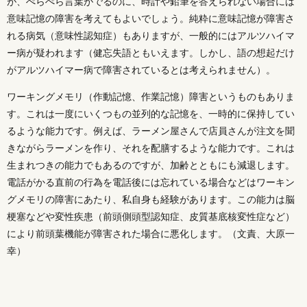
が、ぺらぺら言葉がでるのに、時計や鉛筆を答えられない場合には
意味記憶の障害を考えてもよいでしょう。純粋に意味記憶が障害さ
れる病気（意味性認知症）もありますが、一般的にはアルツハイマ
ー病が疑われます（健忘失語ともいえます。しかし、語の想起だけ
がアルツハイマー病で障害されているとは考えられません）。
ワーキングメモリ（作動記憶、作業記憶）障害というものもありま
す。これは一度にいくつもの並列的な記憶を、一時的に保持してい
るような能力です。例えば、ラーメン屋さんで店員さんが注文を聞
きながらラーメンを作り、それを配膳するような能力です。これは
生まれつきの能力でもあるのですが、加齢とともにも減退します。
電話がかる直前の行為を電話後には忘れている場合などはワーキン
グメモリの障害にあたり、私自身も経験があります。この能力は脳
梗塞などや変性疾患（前頭側頭型認知症、皮質基底核変性症など）
により前頭葉機能が障害された場合に悪化します。（文責、大原一
幸）