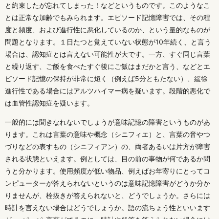
と約束したが忘れてしまった！などというものです。このようなこ
とは正常な加齢でもみられます。エピソード記憶障害では、その程
度と頻度、および進行性に悪化しているのか、という量的なものが
問題となります。１日たつと覚えていない状態が10年続く、と言う
場合は、認知症とは言えない可能性が大です。一方、すぐ同じ言葉
と繰り返す、ご飯を食べたすぐ後にご飯はまだかと言う、などとエ
ピソード記憶の保持が非常に短く（例えば5分ともたない）、緩徐
進行性である場合にはアルツハイマー病を疑います。段階的悪化で
は血管性認知症を疑います。
一般的には聞きなれないでしょうが意味記憶の障害というものがあ
ります。これは言葉の意味や概念（シニフィエ）と、言葉の音やつ
づりなどの表すもの（シニフィアン）の、両者あるいは片方が障害
される状態といえます。例としては、目の前の事物が何であるか問
うと分かります。使用頻度が低い物品、例えばお年寄りにとってコ
ンピューターが答えられないというのは意味記憶障害がどうか分か
りませんが、栓抜きが答えられないと、どうでしょうか。さらには
時計を言えない場合はどうでしょうか。語の流ちょう性といいます