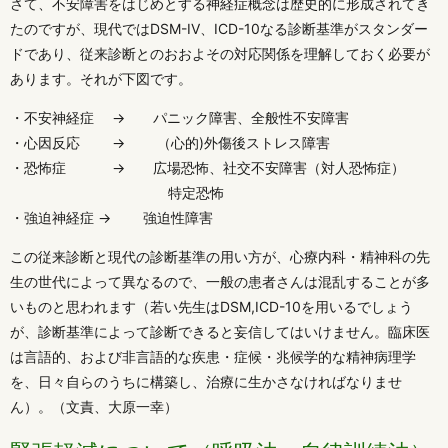
さて、不安障害をはじめとする神経症概念は歴史的に形成されてき
たのですが、現代ではDSM-IV、ICD-10なる診断基準がスタンダー
ドであり、従来診断とのおおよその対応関係を理解しておく必要が
あります。それが下図です。
・不安神経症 → パニック障害、全般性不安障害
・心因反応 → （心的)外傷後ストレス障害
・恐怖症 → 広場恐怖、社交不安障害（対人恐怖症）
特定恐怖
・強迫神経症 → 強迫性障害
この従来診断と現代の診断基準の用い方が、心療内科・精神科の先
生の世代によって異なるので、一般の患者さんは混乱することが多
いものと思われます（若い先生はDSM,ICD-10を用いるでしょう
が、診断基準によって診断できると妄信してはいけません。臨床医
は言語的、および非言語的な疾患・症候・兆候学的な精神病理学
を、日々自らのうちに構築し、治療に生かさなければなりませ
ん）。（文責、大原一幸）