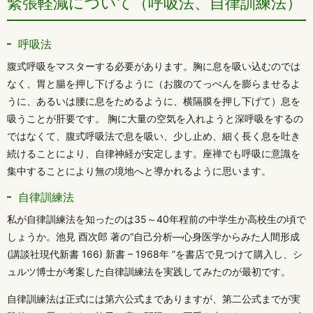
緊張軽減について（呼吸法、自律訓練法）
呼吸法
腹式呼吸をマスターする必要があります。胸に息を吸い込むのでは
なく、胃と腸を押し下げるように（お腹のてっぺんを膨らませるよ
うに、あるいは腰に息をためるように、横隔膜を押し下げて）息を
吸うことが肝要です。 胸に大量の空気を入れようと深呼吸をするの
ではなくて、腹式呼吸法で息を吸い、少し止め、細く長く息を吐き
続けることにより、自律神経が安定します。座禅でも呼吸に意識を
集中することにより無の境地へと導かれるように思います。
自律訓練法
私が自律訓練法を知ったのは35～40年程前の中学生か高校生の頃で
しょうか。池見 酉次郎 著の“自己分析―心身医学からみた人間形成
(講談社現代新書 166) 新書 – 1968年 ”を書店で見つけて購入し、シ
ュルツ博士が考案した自律訓練法を実践してみたのが最初です。
自律訓練法は正式には第六公式までありますが、第二公式までが実